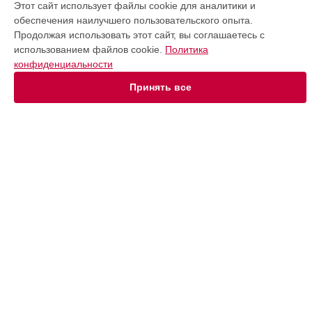
Степпер
Этот сайт использует файлы cookie для аналитики и
Виброплатформа
обеспечения наилучшего пользовательского опыта.
Массажер для ног
Продолжая использовать этот сайт, вы соглашаетесь с
использованием файлов cookie.
Политика
СТРАНИЦЫ
конфиденциальности
Принять все
Цены
Гарантия
Доставка
Контакты
Карта сайта
КОНТАКТЫ
+7 (800) 350-44-53
Ежедневно с 09:00 до 21:00
г. Волгоград, Невская улица, 12В
info@victoryfit-services.ru
Политика конфиденциальности
Способы оплаты