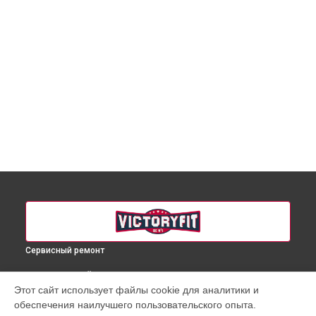
Сервисный ремонт
ВЫБЕРИ СВОЙ ГОРОД
Этот сайт использует файлы cookie для аналитики и
Ремонт массажного кресла VF-M76 VictoryFit в
Краснодаре
обеспечения наилучшего пользовательского опыта.