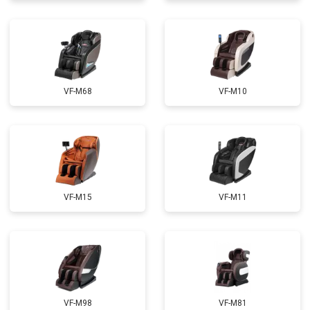
Ремонт электропроводки
от 3900 ₽
Ремонт сканера
от 4800 ₽
Заказать
Ремонт купюроприемника
от 4700 ₽
Заказать
Замена сетевого трансформатора
от 4500 ₽
Заказать
VF-M68
VF-M10
Ремонт микро-лифта
от 5500 ₽
Заказать
VF-M15
VF-M11
VF-M98
VF-M81