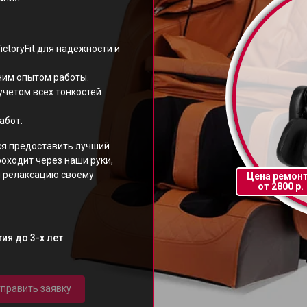
ctoryFit для надежности и
ним опытом работы.
учетом всех тонкостей
абот.
ся предоставить лучший
роходит через наши руки,
и релаксацию своему
Цена ремон
от 2800 р.
ия до 3-х лет
править заявку