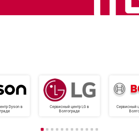
от 70 мин
о
от 130 мин
о
от 80 мин
о
от 120 мин
о
от 90 мин
о
ентр Dyson в
Сервисный центр LG в
Сервисный ц
граде
Волгограде
Волг