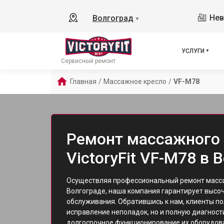
Нев
Волгоград
▼
УСЛУГИ
Сервисный ремонт
Главная
/
Массажное кресло
/
VF-M78
Ремонт массажного 
VictoryFit VF-M78 в 
Осуществляя профессиональный ремонт масса
Волгограде, наша компания гарантирует высо
обслуживания. Обратившись к нам, клиенты по
исправление неполадок, но и полную диагност
долгосрочное функционирование их оборудов