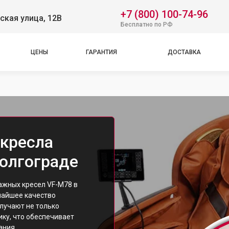
+7 (800) 100-74-96
ская улица, 12В
Бесплатно по РФ
ЦЕНЫ
ГАРАНТИЯ
ДОСТАВКА
кресла
Волгограде
жных кресел VF-M78 в
чайшее качество
лучают не только
ику, что обеспечивает
ания.