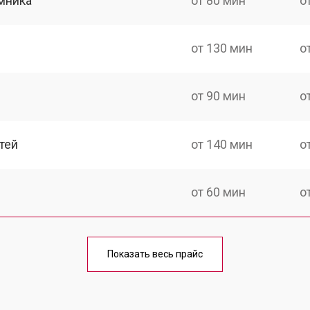
мника
от 80 мин
о
от 130 мин
о
от 90 мин
о
тей
от 140 мин
о
от 60 мин
о
от 150 мин
о
Показать весь прайс
ка
от 90 мин
о