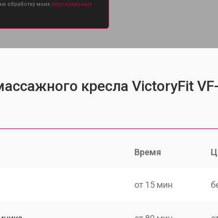
 на обработку моих
персональных
ассажного кресла VictoryFit V
Время
Ц
от 15 мин
б