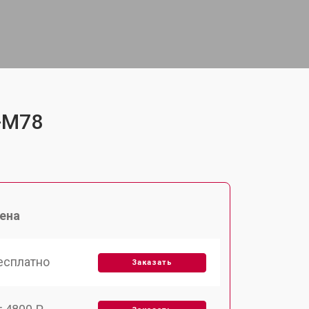
F-M78
ена
есплатно
Заказать